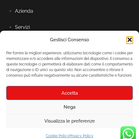
Azienda
Servizi
Gestisci Consenso
Showroom
Per fornire le migliori esperienze, utilizziamo tecnologie come i cookie per
memorizzare e/o accedere alle informazioni del dispositivo. Il consenso a
queste tecnologie ci permetterà di elaborare dati come il comportamento
di navigazione o ID unici su questo sito. Non acconsentire o ritirare il
consenso può influire negativamente su alcune caratteristiche e funzioni.
Accetta
Nega
© 2024 Mondo Ceramica srls P.Iva 07677091212 –
Visualizza le preferenze
realizzato da
Mirium srl
Cookie Policy
Privacy Policy