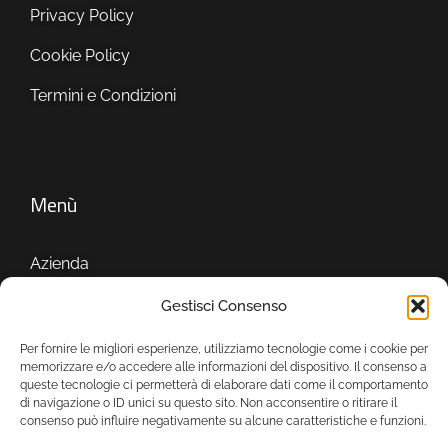
Privacy Policy
Cookie Policy
Termini e Condizioni
Menù
Azienda
Servizi
Gestisci Consenso
Showroom
Per fornire le migliori esperienze, utilizziamo tecnologie come i cookie per
memorizzare e/o accedere alle informazioni del dispositivo. Il consenso a
queste tecnologie ci permetterà di elaborare dati come il comportamento
di navigazione o ID unici su questo sito. Non acconsentire o ritirare il
consenso può influire negativamente su alcune caratteristiche e funzioni.