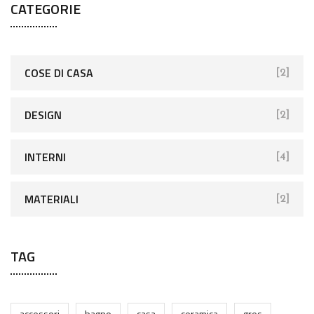
CATEGORIE
COSE DI CASA
[2]
DESIGN
[2]
INTERNI
[4]
MATERIALI
[2]
TAG
accessori
bagno
casa
ceramica
gres