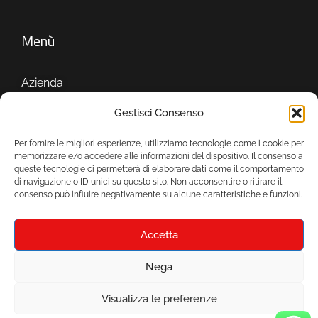
Menù
Azienda
Servizi
Gestisci Consenso
Showroom
Per fornire le migliori esperienze, utilizziamo tecnologie come i cookie per
memorizzare e/o accedere alle informazioni del dispositivo. Il consenso a
queste tecnologie ci permetterà di elaborare dati come il comportamento
di navigazione o ID unici su questo sito. Non acconsentire o ritirare il
consenso può influire negativamente su alcune caratteristiche e funzioni.
Accetta
Nega
© 2024 Mondo Ceramica srls P.Iva 07677091212 –
Visualizza le preferenze
realizzato da
Mirium srl