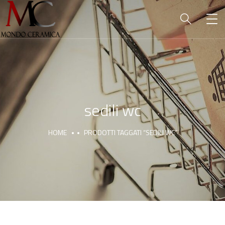
sedili wc
HOME
PRODOTTI TAGGATI “SEDILI WC”