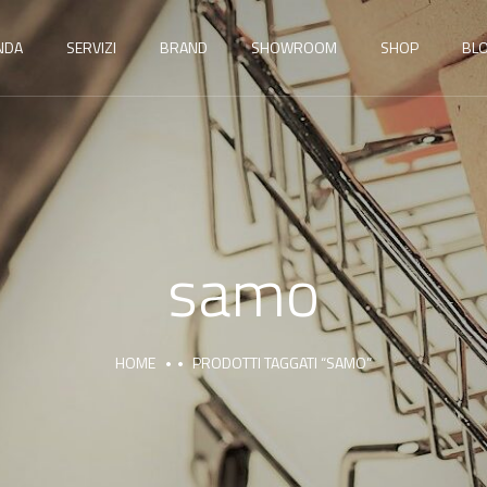
NDA
SERVIZI
BRAND
SHOWROOM
SHOP
BL
samo
HOME
PRODOTTI TAGGATI “SAMO”