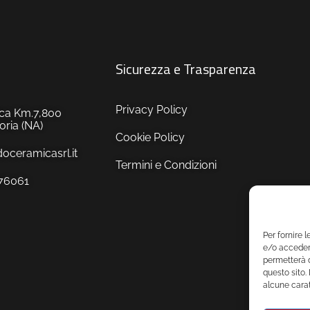
Sicurezza e Trasparenza
Privacy Policy
tica Km.7,800
ria (NA)
Cookie Policy
ceramicasrl.it
Termini e Condizioni
576061
Per fornire 
e/o accedere
permetterà d
questo sito.
alcune carat