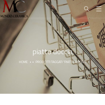
piatto doccia
HOME
PRODOTTI TAGGATI “PIATTO DOCCIA”