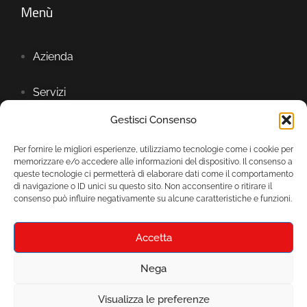
Menù
Azienda
Servizi
Gestisci Consenso
Showroom
Per fornire le migliori esperienze, utilizziamo tecnologie come i cookie per
memorizzare e/o accedere alle informazioni del dispositivo. Il consenso a
queste tecnologie ci permetterà di elaborare dati come il comportamento
di navigazione o ID unici su questo sito. Non acconsentire o ritirare il
consenso può influire negativamente su alcune caratteristiche e funzioni.
Accetta
Nega
© 2024 Mondo Ceramica srls P.Iva 07677091212 –
Visualizza le preferenze
realizzato da
Mirium srl