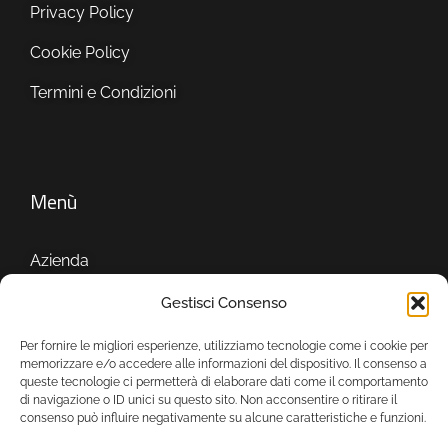
Privacy Policy
Cookie Policy
Termini e Condizioni
Menù
Azienda
Servizi
Gestisci Consenso
Showroom
Per fornire le migliori esperienze, utilizziamo tecnologie come i cookie per
memorizzare e/o accedere alle informazioni del dispositivo. Il consenso a
queste tecnologie ci permetterà di elaborare dati come il comportamento
di navigazione o ID unici su questo sito. Non acconsentire o ritirare il
consenso può influire negativamente su alcune caratteristiche e funzioni.