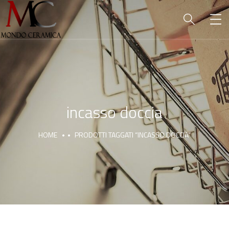
incasso doccia
HOME
PRODOTTI TAGGATI “INCASSO DOCCIA”