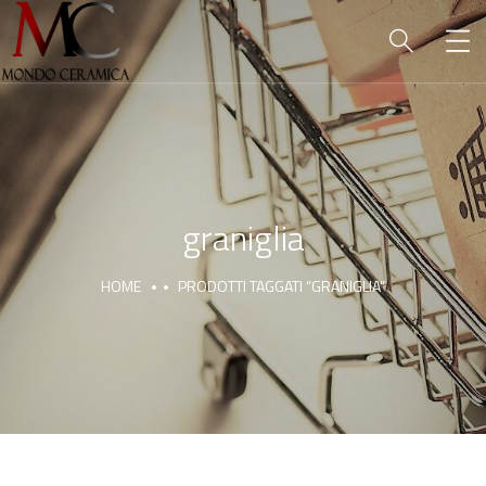
graniglia
HOME
PRODOTTI TAGGATI “GRANIGLIA”