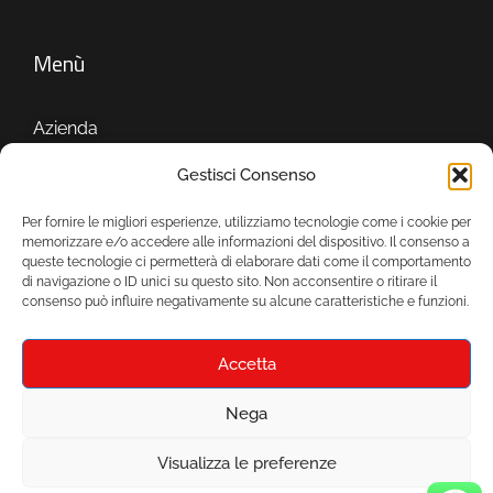
Menù
Azienda
Servizi
Gestisci Consenso
Showroom
Per fornire le migliori esperienze, utilizziamo tecnologie come i cookie per
memorizzare e/o accedere alle informazioni del dispositivo. Il consenso a
queste tecnologie ci permetterà di elaborare dati come il comportamento
di navigazione o ID unici su questo sito. Non acconsentire o ritirare il
consenso può influire negativamente su alcune caratteristiche e funzioni.
Accetta
Nega
© 2024 Mondo Ceramica srls P.Iva 07677091212 –
Visualizza le preferenze
realizzato da
Mirium srl