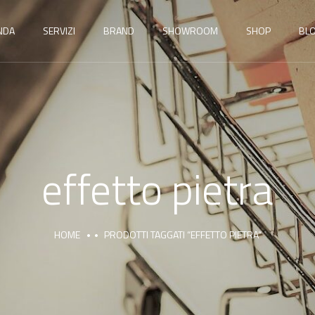
NDA
SERVIZI
BRAND
SHOWROOM
SHOP
BL
effetto pietra
HOME
PRODOTTI TAGGATI “EFFETTO PIETRA”