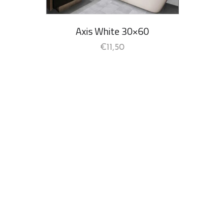
Axis White 30×60
€
11,50