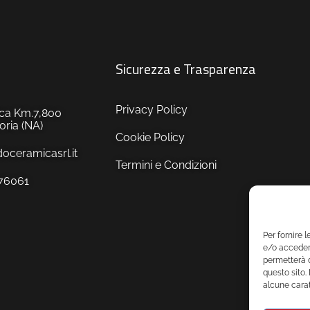
Sicurezza e Trasparenza
Privacy Policy
tica Km.7,800
ria (NA)
Cookie Policy
ceramicasrl.it
Termini e Condizioni
576061
Per fornire 
e/o accedere
permetterà d
questo sito.
alcune carat