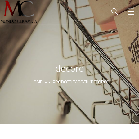
decoro
HOME
PRODOTTI TAGGATI “DECORO”