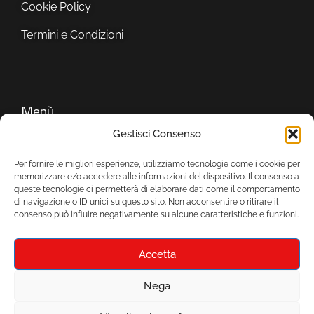
Cookie Policy
Termini e Condizioni
Menù
Gestisci Consenso
Azienda
Per fornire le migliori esperienze, utilizziamo tecnologie come i cookie per
memorizzare e/o accedere alle informazioni del dispositivo. Il consenso a
Servizi
queste tecnologie ci permetterà di elaborare dati come il comportamento
di navigazione o ID unici su questo sito. Non acconsentire o ritirare il
Showroom
consenso può influire negativamente su alcune caratteristiche e funzioni.
Accetta
Nega