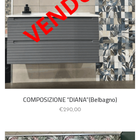
COMPOSIZIONE “DIANA”(Belbagno)
€
290,00