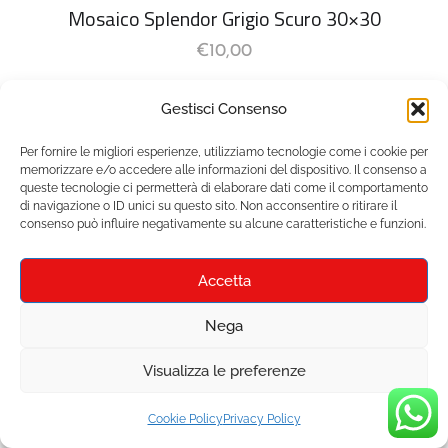
Mosaico Splendor Grigio Scuro 30×30
€
10,00
Gestisci Consenso
1
2
Per fornire le migliori esperienze, utilizziamo tecnologie come i cookie per
memorizzare e/o accedere alle informazioni del dispositivo. Il consenso a
queste tecnologie ci permetterà di elaborare dati come il comportamento
di navigazione o ID unici su questo sito. Non acconsentire o ritirare il
consenso può influire negativamente su alcune caratteristiche e funzioni.
CATEGORIE PRODOTTO
Accetta
Nega
ARREDO BAGNO
Visualizza le preferenze
COLONNE DOCCIA
Cookie Policy
Privacy Policy