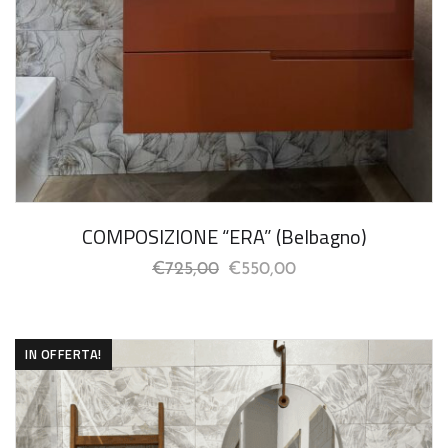
COMPOSIZIONE “ERA” (Belbagno)
€
725,00
€
550,00
IN OFFERTA!