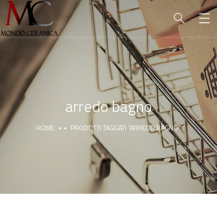
arredo bagno
HOME
PRODOTTI TAGGATI “ARREDO BAGNO”