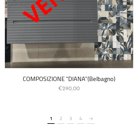
COMPOSIZIONE “DIANA”(Belbagno)
€
290,00
1
2
3
4