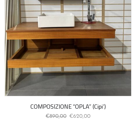
COMPOSIZIONE “OPLA” (Cipi’)
€
890,00
€
620,00