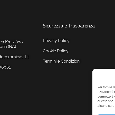
Sicurezza e Trasparenza
Privacy Policy
tica Km.7,800
ria (NA)
Cookie Policy
ceramicasrl.it
Termini e Condizioni
576061
Per fornire 
e/o accedere
permetterà d
questo sito.
alcune carat